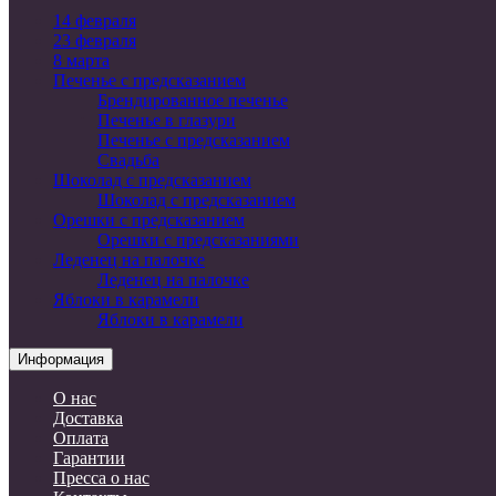
14 февраля
23 февраля
8 марта
Печенье с предсказанием
Брендированное печенье
Печенье в глазури
Печенье с предсказанием
Свадьба
Шоколад с предсказанием
Шоколад с предсказанием
Орешки с предсказанием
Орешки с предсказаниями
Леденец на палочке
Леденец на палочке
Яблоки в карамели
Яблоки в карамели
Информация
О нас
Доставка
Оплата
Гарантии
Пресса о нас