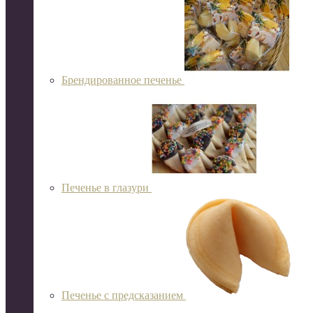
Брендированное печенье
Печенье в глазури
Печенье с предсказанием