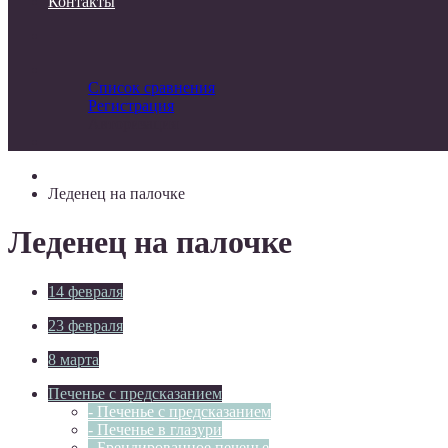
Контакты
Список сравнения
Регистрация
Авторизация
Леденец на палочке
Леденец на палочке
14 февраля
23 февраля
8 марта
Печенье с предсказанием
- Печенье с предсказанием
- Печенье в глазури
- Брендированное печенье