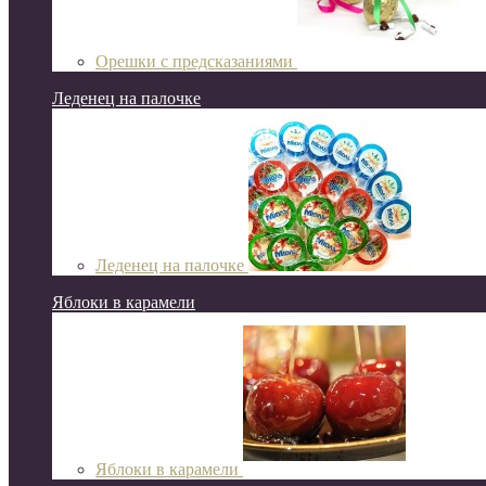
Орешки с предсказаниями
Леденец на палочке
Леденец на палочке
Яблоки в карамели
Яблоки в карамели