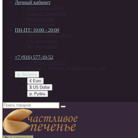
Личный кабинет
Мои закладки (0)
Список сравнения
Регистрация
Авторизация
ПН-ПТ: 10:00 - 20:00
ПН-ПТ: 10:00 - 20:00
СБ: выходной
ВС: выходной
+7 (916) 577-10-52
+7 (916) 577-10-52
Россия, г. Москва, ул.Керченская, д.8
р.
Валюта
€ Euro
$ US Dollar
р. Рубль